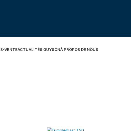
ÈS-VENTE
ACTUALITÉS GUYSON
À PROPOS DE NOUS
rent un grand potentiel pour introduire des réductions de coûts, des
te de finitions de qualité supérieure, exigées lors de l’application