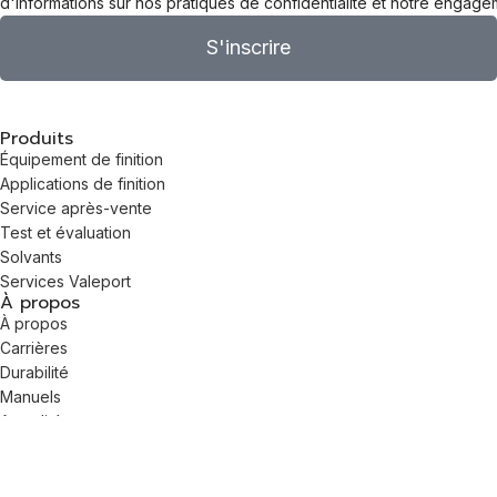
d'informations sur nos pratiques de confidentialité et notre engage
S'inscrire
Produits
Équipement de finition
Applications de finition
Service après-vente
Test et évaluation
Solvants
Services Valeport
À propos
À propos
Carrières
Durabilité
Manuels
Actualités
Contact
Emplacements des bureaux
Contact