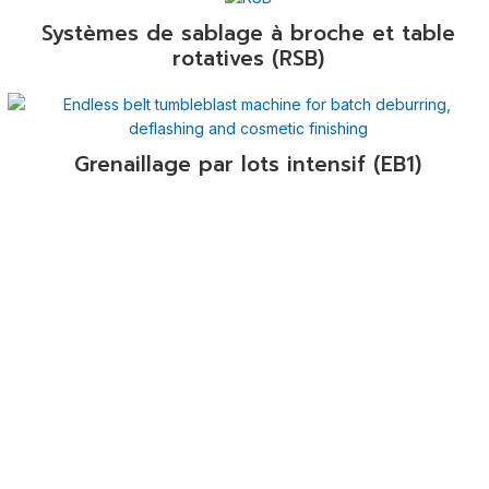
Systèmes de sablage à broche et table
rotatives (RSB)
Grenaillage par lots intensif (EB1)
nes de sablage industrielles légères (formula)
ula 1200 - Machine de sablage de table