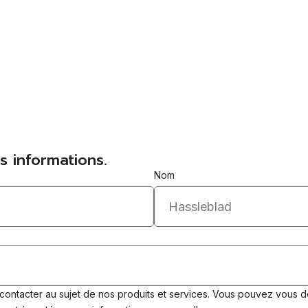
Form
Form
Machi
Euro
Euro
Euro
Euro
Euro
Euro
Euro
s informations.
Euro
Nom
Euro
Coll
Coll
Cycl
Euro
Mach
Mach
Machi
contacter au sujet de nos produits et services. Vous pouvez vous 
Euro