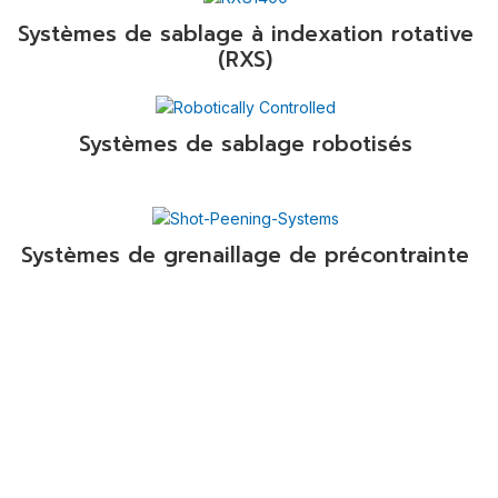
Systèmes de sablage à indexation rotative
(RXS)
Systèmes de sablage robotisés
Systèmes de grenaillage de précontrainte
Service après-vente
Applications de finition
Solvants
En savoir plus
En savoir plus
En savoir plus