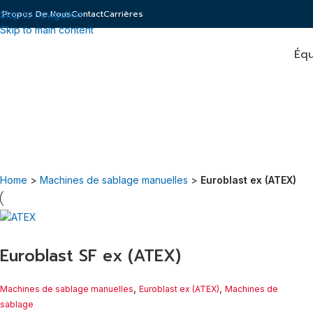
 Propos De Nous
Contact
Carrières
Skip to navigation
Skip to main content
Équ
Euroblast ex (ATEX)
La gamme Euroblast Ex de systèmes de sablage ATEX a été certifiée
Annexe VIII (26 février 2014).
Home
>
Machines de sablage manuelles
>
Euroblast ex (ATEX)
Euroblast SF ex (ATEX)
,
,
Machines de sablage manuelles
Euroblast ex (ATEX)
Machines de
sablage