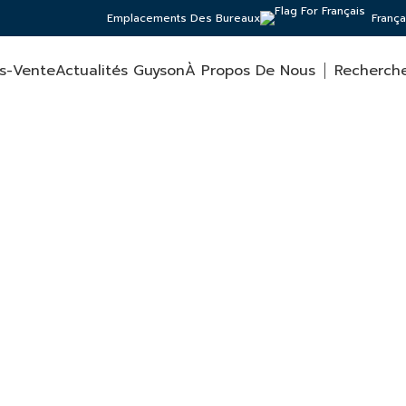
Emplacements Des Bureaux
França
ès-Vente
Actualités Guyson
À Propos De Nous
Recherch
ives et est conforme aux exigences de la Directive 2014/34/UE-