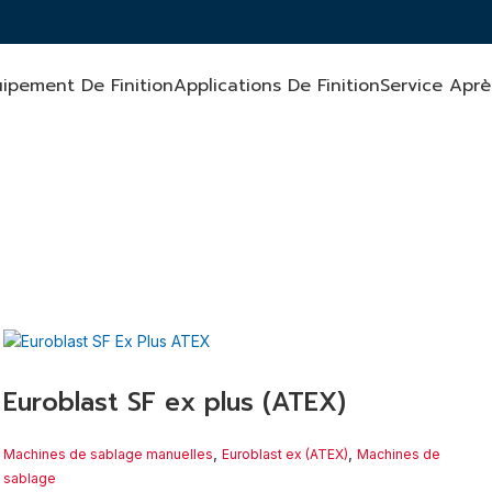
ipement De Finition
Applications De Finition
Service Apr
 pour une utilisation dans des atmosphères potentiellement explos
Euroblast SF ex plus (ATEX)
,
,
Machines de sablage manuelles
Euroblast ex (ATEX)
Machines de
sablage