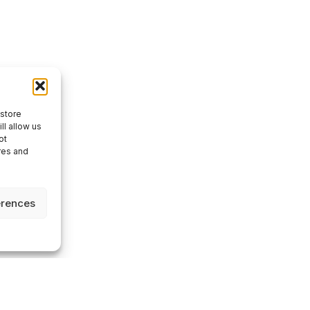
 store
ll allow us
ot
res and
erences
A : GB 168 961416