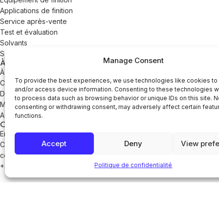
Applications de finition
Service après-vente
Test et évaluation
Solvants
Services Valeport
Manage Consent
À propos
À propos
To provide the best experiences, we use technologies like cookies to
Carrières
and/or access device information. Consenting to these technologies wi
Durabilité
to process data such as browsing behavior or unique IDs on this site. N
Manuels
consenting or withdrawing consent, may adversely affect certain featu
Actualités
functions.
Contact
Emplacements des bureaux
Accept
Deny
View pref
Contact
contact@guyson.fr
Politique de confidentialité
+33 1 30 28 43 16
© 2026 Guyson International. Tous droits réservés.
Numéro d'enregistrement de l'entreprise : 1549447 | Numéro de TV
Politique de confidentialité