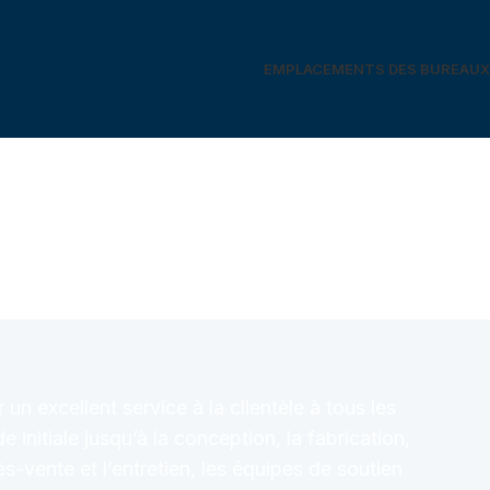
EMPLACEMENTS DES BUREAUX
un excellent service à la clientèle à tous les
initiale jusqu’à la conception, la fabrication,
rès-vente et l’entretien, les équipes de soutien