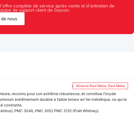
 l'offre complète de service après-vente et d'entretien de
équipe de support client de Guyson.
 de nous
Abrasive Blast Media
,
Blast Media
rieure, reconnu pour son extrême robustesse, et constitue l’oxyde
luminium extrêmement durable à faible teneur en fer métallique, ce qui le
té constante.
(Airbus), PMC 3046, PMC 3052 PMC 3132 (Pratt Whitney).