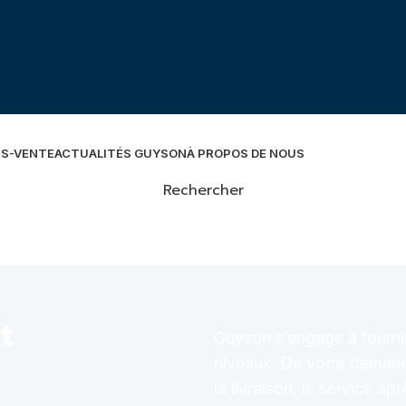
ÈS-VENTE
ACTUALITÉS GUYSON
À PROPOS DE NOUS
Rechercher
t
Guyson s’engage à fournir 
niveaux. De votre demande 
la livraison, le service ap