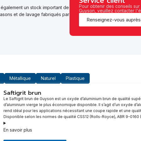
Service client
Pour obtenir des conseils sur
 également un stock important de
Guyson, veuillez contacter l'
rasons et de lavage fabriqués par
Renseignez-vous auprès
Métallique
Naturel
Plastique
Saftigrit brun
Le Saftigrit brun de Guyson est un oxyde d’aluminium brun de qualité supé
d’aluminium vierge le plus économique disponible. Il s’agit d’un oxyde d’a
rend idéal pour les applications nécessitant une coupe rapide et une quali
Disponible selon les normes de qualité CSS12 (Rolls-Royce), ABR 9-0160 
En savoir plus