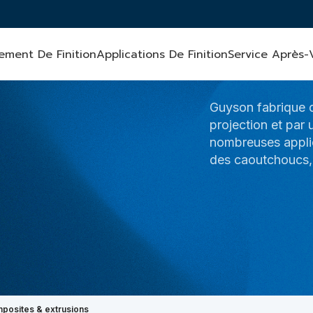
ement De Finition
Applications De Finition
Service Après-
Guyson fabrique 
projection et par
nombreuses applic
des caoutchoucs,
mposites & extrusions