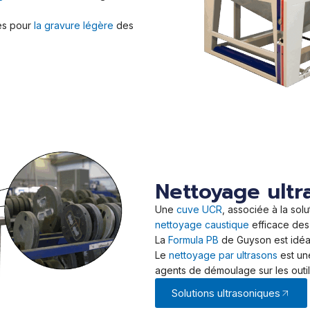
es pour
la gravure légère
des
Nettoyage ultr
Une
cuve UCR
, associée à la so
nettoyage caustique
efficace des 
La
Formula PB
de Guyson est idéa
Le
nettoyage par ultrasons
est un
agents de démoulage sur les outil
Solutions ultrasoniques