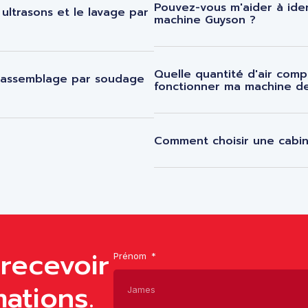
Pouvez-vous m'aider à ide
ultrasons et le lavage par
machine Guyson ?
Quelle quantité d'air comp
d'assemblage par soudage
fonctionner ma machine d
Comment choisir une cabi
recevoir
Prénom
ations.