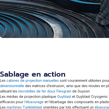
Sablage en action
Les
cabines de projection manuelles
sont couramment utilisées pou
dimensionnelle
des matrices d’extrusion, ainsi que des moules en p
utilisant les
microbilles de fer doux Flexgrain
de Guyson
Les médias de projection plastique
Guyblast
et Guyblast Cryogenic
efficaces pour
l’ébavurage
et l’ébarbage des composants en plast
Les
machines Tumbleblast
orientées par lots effectuent un
ébavura