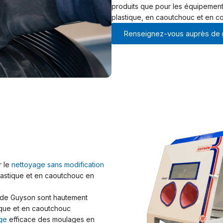
Euroblast 4 - Machine de sablage au sable
produits que pour les équipements
Euroblast 6 - Machine de sablage au sable
plastique, en caoutchouc et en c
Euroblast 7 - Machine de sablage au sable
Renseignez-vous auprès de
Euroblast 8 - Machine de sablage au sable
Euroblast 9 - Machine de sablage au sable
Euroblast 10 - Machine de sablage au sable
Euroblast plus - Machine de sablage au sable
Euroblast spéciales - Machines de sablage au sable
COLLECTEURS DE POUSSIÈRE & CYCLONES
Collecteurs de poussière
Cyclones de récupération de média
r le
nettoyage sans modification
lastique et en caoutchouc en
 de Guyson sont hautement
ique et en caoutchouc
ge
efficace des moulages en