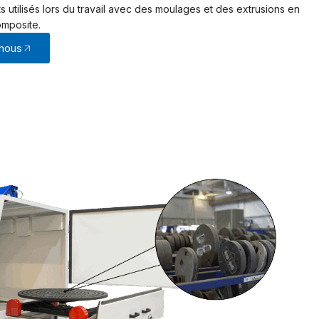
MACH
 utilisés lors du travail avec des moulages et des extrusions en
Whee
omposite.
 nous