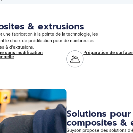
osites & extrusions
une fabrication à la pointe de la technologie, les
 sont le choix de prédilection pour de nombreuses
es & d’extrusions.
e sans modification
Préparation de surface
onnelle
MACHINES DE SABLAGE INDUSTRIELLES LÉGÈRES
(FORMULA)
Formula 1200 - Machine de sablage de table
Formula 1400 - Machine de sablage
Solutions pour
Formula 1600 - Machine de sablage
composites & 
MACHINES DE SABLAGE INDUSTRIELLES (EUROBLAS
Euroblast 2 - Machine de sablage au sable
Guyson propose des solutions d’é