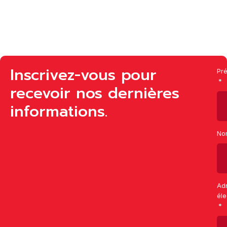
Inscrivez-vous pour
Pr
recevoir nos dernières
informations.
No
Ad
éle