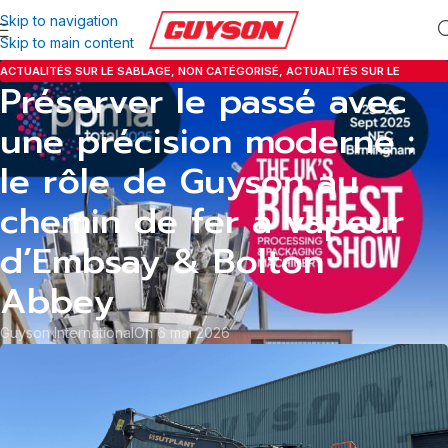
Skip to navigation
Skip to main content
ACTUALITÉS SUR LE SABLAGE
,
NON CATÉGORISÉ
,
ACTUALITÉS SUR LE
Préserver le passé avec
SABLAGE
,
ACTUALITÉS TUYAUX ET RACCORDS
une précision moderne :
le rôle de Guyson au
chemin de fer à vapeur
d’Embsay & Bolton
Abbey
Guyson International
On 6 mai 2026