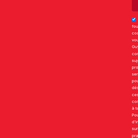
fou
co
vou
Gu
co
suj
pro
ser
po
dé
ce
co
à t
Pou
d'i
su
pra