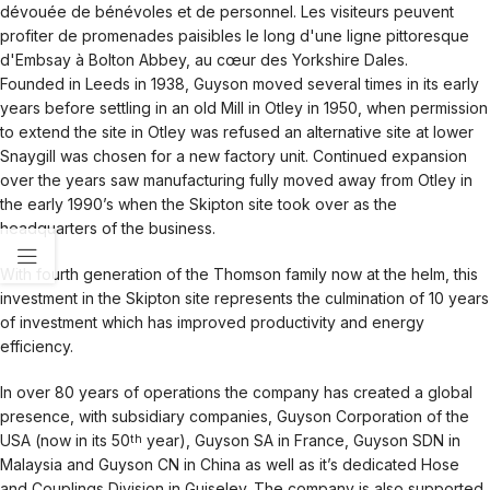
dévouée de bénévoles et de personnel. Les visiteurs peuvent
profiter de promenades paisibles le long d'une ligne pittoresque
d'Embsay à Bolton Abbey, au cœur des Yorkshire Dales.
Founded in Leeds in 1938, Guyson moved several times in its early
years before settling in an old Mill in Otley in 1950, when permission
to extend the site in Otley was refused an alternative site at lower
Snaygill was chosen for a new factory unit. Continued expansion
over the years saw manufacturing fully moved away from Otley in
the early 1990’s when the Skipton site took over as the
headquarters of the business.
With fourth generation of the Thomson family now at the helm, this
investment in the Skipton site represents the culmination of 10 years
of investment which has improved productivity and energy
efficiency.
In over 80 years of operations the company has created a global
presence, with subsidiary companies, Guyson Corporation of the
USA (now in its 50
year), Guyson SA in France, Guyson SDN in
th
Malaysia and Guyson CN in China as well as it’s dedicated Hose
and Couplings Division in Guiseley. The company is also supported