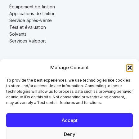
Équipement de finition
Applications de finition
Service après-vente
Test et évaluation
Solvants
Services Valeport
À propos
Manage Consent
To provide the best experiences, we use technologies like cookies
À propos
to store and/or access device information. Consenting to these
Carrières
technologies will allow us to process data such as browsing behavior
Durabilité
or unique IDs on this site. Not consenting or withdrawing consent,
Manuels
may adversely affect certain features and functions.
Actualités
Accept
Contact
Deny